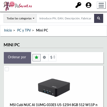
Todas las categorías
Inicio
PC y TPV
Mini PC
MINI PC
Ordenar por
MSI Cubi NUC AI 1UMG-033ES U5-125H 8GB 512 W11P n