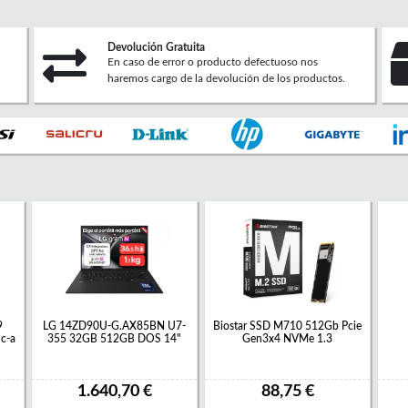
Devolución Gratuita
En caso de error o producto defectuoso nos
haremos cargo de la devolución de los productos.
9
LG 14ZD90U-G.AX85BN U7-
Biostar SSD M710 512Gb Pcie
c-a
355 32GB 512GB DOS 14"
Gen3x4 NVMe 1.3
1.640,70 €
88,75 €