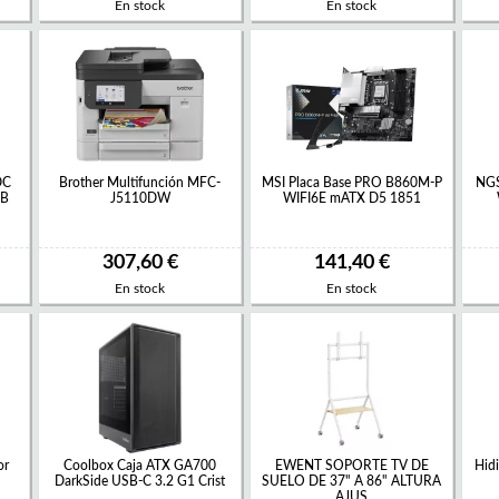
En stock
En stock
DC
Brother Multifunción MFC-
MSI Placa Base PRO B860M-P
NGS
MB
J5110DW
WIFI6E mATX D5 1851
307,60 €
141,40 €
En stock
En stock
or
Coolbox Caja ATX GA700
EWENT SOPORTE TV DE
Hid
DarkSide USB-C 3.2 G1 Crist
SUELO DE 37" A 86" ALTURA
AJUS