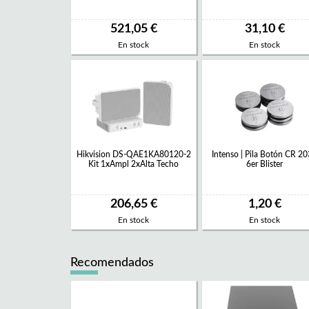
521,05 €
31,10 €
En stock
En stock
Hikvision DS-QAE1KA80120-2
Intenso | Pila Botón CR 2
Kit 1xAmpl 2xAlta Techo
6er Blister
206,65 €
1,20 €
En stock
En stock
Recomendados