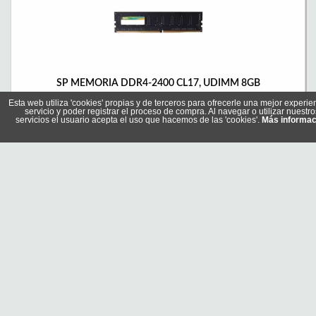
SP MEMORIA DDR4-2400 CL17, UDIMM 8GB
Referencia: SP008GBLFU240X02
Esta web utiliza 'cookies' propias y de terceros para ofrecerle una mejor experie
Marca: Silicon Power
servicio y poder registrar el proceso de compra. Al navegar o utilizar nuestro
servicios el usuario acepta el uso que hacemos de las 'cookies'.
Más informac
61,80 €
En stock
Comprar